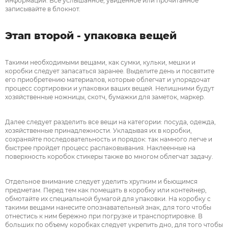
информации. Все услышанное, увиденное или прочитанное
записывайте в блокнот.
Этап второй - упаковка вещей
Такими необходимыми вещами, как сумки, кульки, мешки и
коробки следует запасаться заранее. Выделите день и посвятите
его приобретению материалов, которые облегчат и упорядочат
процесс сортировки и упаковки ваших вещей. Нелишними будут
хозяйственные ножницы, скотч, бумажки для заметок, маркер.
Далее следует разделить все вещи на категории: посуда, одежда,
хозяйственные принадлежности. Укладывая их в коробки,
сохраняйте последовательность и порядок: так намного легче и
быстрее пройдет процесс распаковывания. Наклеенные на
поверхность коробок стикеры также во многом облегчат задачу.
Отдельное внимание следует уделить хрупким и бьющимся
предметам. Перед тем как помещать в коробку или контейнер,
обмотайте их специальной бумагой для упаковки. На коробку с
такими вещами нанесите опознавательный знак, для того чтобы
отнестись к ним бережно при погрузке и транспортировке. В
больших по объему коробках следует укрепить дно, для того чтобы