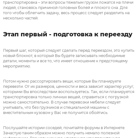
транспортировка – эти вопросы тяжелым грузом ложатся на плечи
людей, становясь причиной головных болей и плохого сна. Для
Я согласен на
того чтобы облегчить задачу, весь процесс следует разделить на
несколько частей.
обработку персональных данных
Этап первый - подготовка к переезду
Прикрепить фото / до 10 Mb
Первый шаг, который следует сделать перед переездом, это купить
новый блокнот, в который Вы будете записывать необходимые
Прикрепить файл / до 10 Mb
детали, моменты и все то, что имеет отношение к предстоящему
мероприятию.
Я согласен на
Я согласен на
обработку персональных данных
обработку персональных данных
Я согласен на
Потом нужно рассортировать вещи, которые Вы планируете
обработку персональных данных
перевезти. От их размеров, ценности и веса зависит характер услуг,
которыми Вы впоследствии воспользуетесь. Так, если планируется
транспортировка только личных вещей, справиться с погрузкой
можно самостоятельно. В случае перевозки мебели следует
учитывать, что без грузчиков и специальной машины с
вместительным кузовом у Вас не получится обойтись.
Послушайте истории соседей, почитайте форумы в Интернете.
Зачастую таким образом можно получить немало полезной